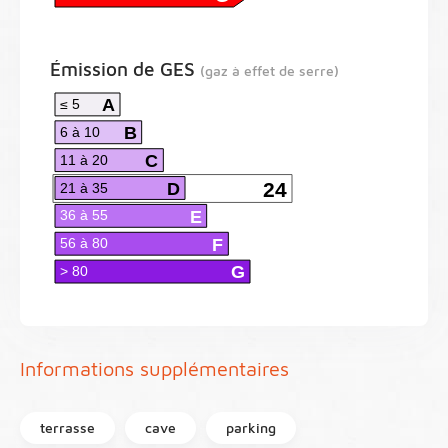
Émission de GES
(gaz à effet de serre)
A
≤ 5
B
6 à 10
C
11 à 20
D
24
21 à 35
E
36 à 55
F
56 à 80
G
> 80
Informations supplémentaires
terrasse
cave
parking