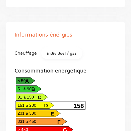
Informations énérgies
Chauffage
individuel / gaz
Consommation énergétique
A
≤ 50
B
51 à 90
C
91 à 150
D
158
151 à 230
E
231 à 330
F
331 à 450
G
> 450