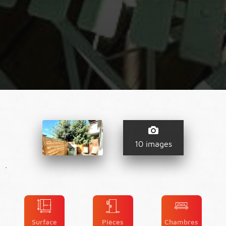
10 images
.
Surface
Pièces
Chambres