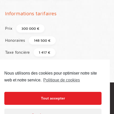
Informations tarifaires
Prix
300 000 €
Honoraires
148 500 €
Taxe foncière
1 417 €
Référence
126
Nous utilisons des cookies pour optimiser notre site
web et notre service.
Politique de cookies
Prenez contact pour plus de
Tout accepter
renseignement
En poursuivant votre navigation sur ce site, vous