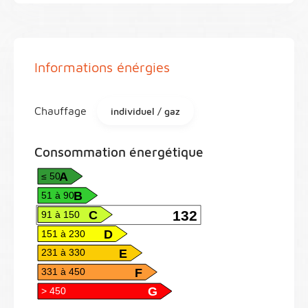
Informations énérgies
Chauffage
individuel / gaz
Consommation énergétique
A
≤ 50
B
51 à 90
C
132
91 à 150
D
151 à 230
E
231 à 330
F
331 à 450
G
> 450