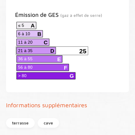
Émission de GES
(gaz à effet de serre)
A
≤ 5
B
6 à 10
C
11 à 20
D
25
21 à 35
E
36 à 55
F
56 à 80
G
> 80
Informations supplémentaires
terrasse
cave