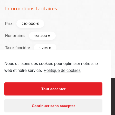
Informations tarifaires
Prix
210 000 €
Honoraires
151 200 €
Taxe foncière
1 294 €
Référence
144
Nous utilisons des cookies pour optimiser notre site
web et notre service.
Politique de cookies
Tout accepter
Prenez contact pour plus de
renseignement
En poursuivant votre navigation sur ce site, vous
Continuer sans accepter
acceptez l’utilisation de cookies.
En savoir plus
Nom