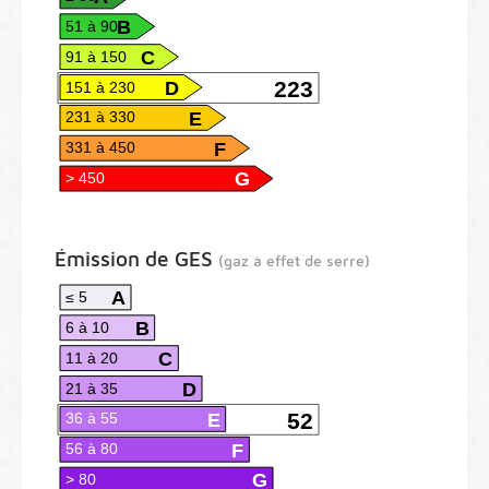
B
51 à 90
C
91 à 150
D
223
151 à 230
E
231 à 330
F
331 à 450
G
> 450
Émission de GES
(gaz à effet de serre)
A
≤ 5
B
6 à 10
C
11 à 20
D
21 à 35
E
52
36 à 55
F
56 à 80
G
> 80