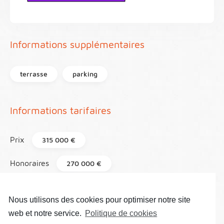
Informations supplémentaires
terrasse
parking
Informations tarifaires
Prix
315 000 €
Honoraires
270 000 €
Taxe foncière
1 058 €
Nous utilisons des cookies pour optimiser notre site
Référence
86
web et notre service.
Politique de cookies