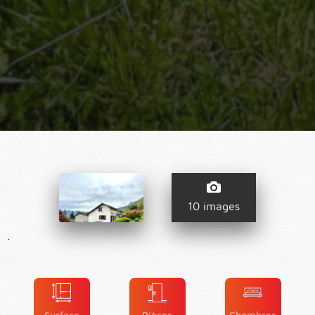
10 images
.
Surface
Pièces
Chambres