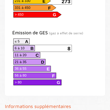
E
273
231 à 330
F
331 à 450
G
> 450
Émission de GES
(gaz à effet de serre)
A
≤ 5
B
8
6 à 10
C
11 à 20
D
21 à 35
E
36 à 55
F
56 à 80
G
> 80
Informations supplémentaires