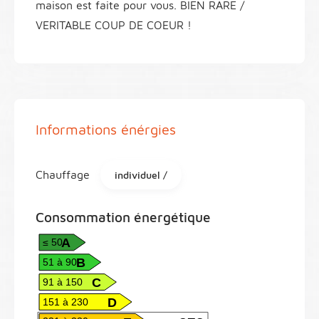
maison est faite pour vous. BIEN RARE /
VERITABLE COUP DE COEUR !
Informations énérgies
Chauffage
individuel /
Consommation énergétique
A
≤ 50
B
51 à 90
C
91 à 150
D
151 à 230