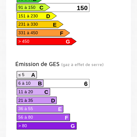
C
150
91 à 150
D
151 à 230
E
231 à 330
F
331 à 450
G
> 450
Émission de GES
(gaz à effet de serre)
A
≤ 5
B
6
6 à 10
C
11 à 20
D
21 à 35
E
36 à 55
F
56 à 80
G
> 80