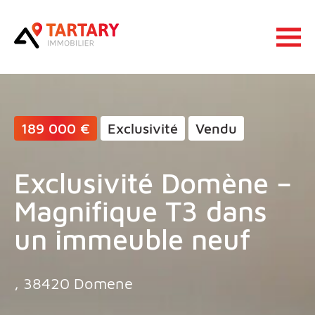
Lucas Tartary Immobilier
Ouvrir 
189 000 €
Exclusivité
Vendu
Exclusivité Domène –
Magnifique T3 dans
un immeuble neuf
, 38420 Domene