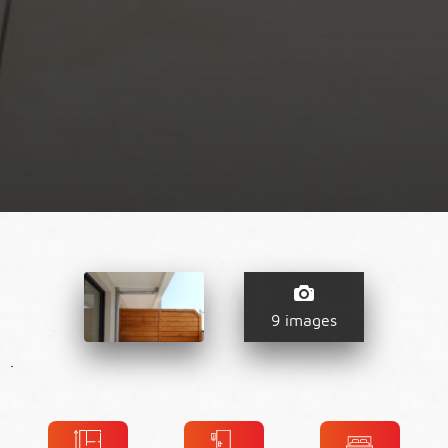
9 images
.