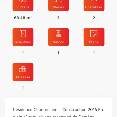
Surface
Pièces
Chambres
63.48 m²
3
2
Salle d’eau
Balcon
Étage
1
1
1
Terrasse
1
Résidence Chanteclaire – Construction 2016 En
plein c?ur du village recherché de Domène,