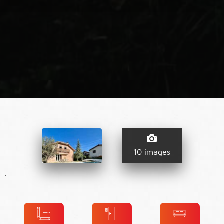
10 images
.