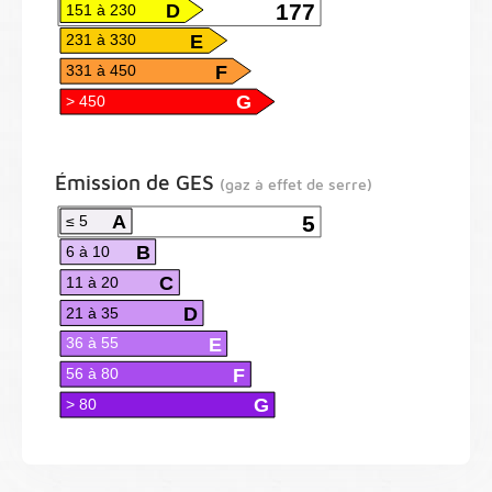
D
177
151 à 230
E
231 à 330
F
331 à 450
G
> 450
Émission de GES
(gaz à effet de serre)
A
5
≤ 5
B
6 à 10
C
11 à 20
D
21 à 35
E
36 à 55
F
56 à 80
G
> 80