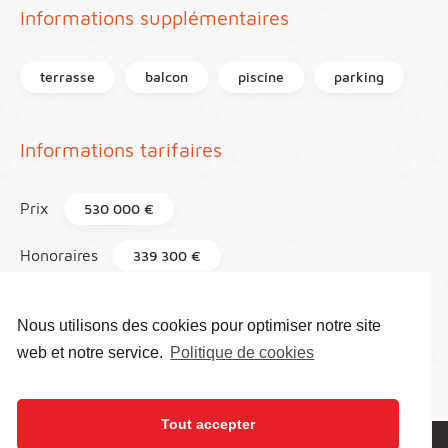
Informations supplémentaires
terrasse
balcon
piscine
parking
Informations tarifaires
Prix
530 000 €
Honoraires
339 300 €
Taxe foncière
2 160 €
Nous utilisons des cookies pour optimiser notre site
Référence
110
web et notre service.
Politique de cookies
Tout accepter