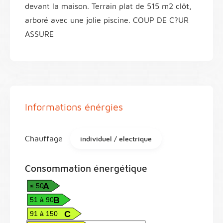
devant la maison. Terrain plat de 515 m2 clôt,
arboré avec une jolie piscine. COUP DE C?UR
ASSURE
Informations énérgies
Chauffage
individuel / electrique
Consommation énergétique
A
≤ 50
B
51 à 90
C
91 à 150