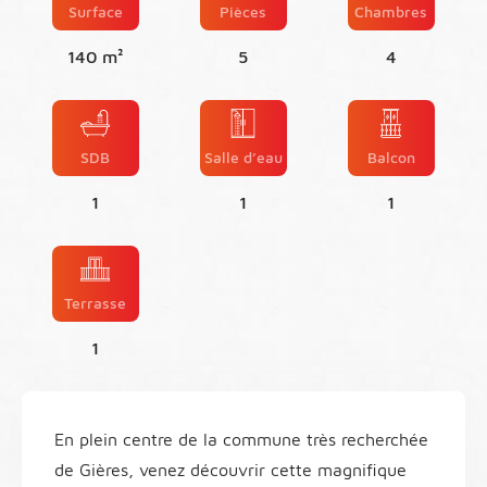
Surface
Pièces
Chambres
140 m²
5
4
SDB
Salle d’eau
Balcon
1
1
1
Terrasse
1
En plein centre de la commune très recherchée
de Gières, venez découvrir cette magnifique