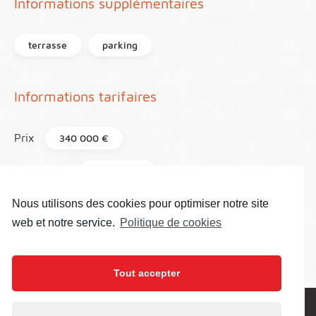
Informations supplémentaires
terrasse
parking
Informations tarifaires
Prix
340 000 €
Honoraires
275 400 €
Nous utilisons des cookies pour optimiser notre site
Taxe foncière
2 673 €
web et notre service.
Politique de cookies
Référence
61
Tout accepter