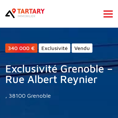
Lucas Tartary Immobilier
Ouvrir 
340 000 €
Exclusivité
Vendu
Exclusivité Grenoble –
Rue Albert Reynier
, 38100 Grenoble