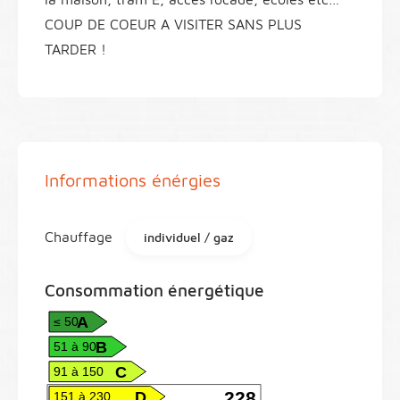
COUP DE COEUR A VISITER SANS PLUS
TARDER !
Informations énérgies
Chauffage
individuel / gaz
Consommation énergétique
A
≤ 50
B
51 à 90
C
91 à 150
D
228
151 à 230