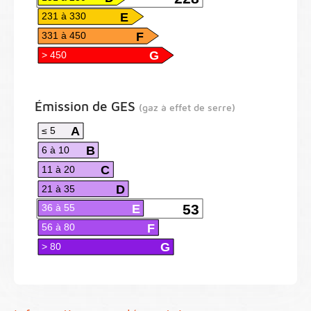
E
231 à 330
F
331 à 450
G
> 450
Émission de GES
(gaz à effet de serre)
A
≤ 5
B
6 à 10
C
11 à 20
D
21 à 35
E
53
36 à 55
F
56 à 80
G
> 80