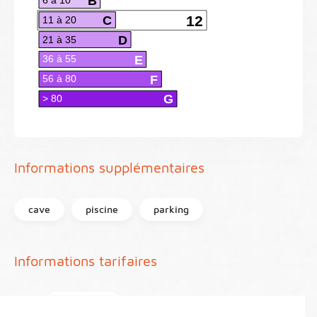
B
C
12
11 à 20
D
21 à 35
E
36 à 55
F
56 à 80
G
> 80
Informations supplémentaires
cave
piscine
parking
Informations tarifaires
Prix
815 000 €