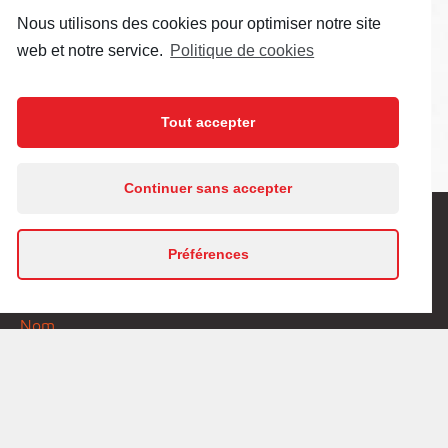
Nous utilisons des cookies pour optimiser notre site
Honoraires
640 800 €
web et notre service.
Politique de cookies
Taxe foncière
3 000 €
Référence
87
Tout accepter
En poursuivant votre navigation sur ce site, vous
Continuer sans accepter
acceptez l’utilisation de cookies.
En savoir plus
Prenez contact pour plus de
Préférences
J'accepte
renseignement
Nom
•