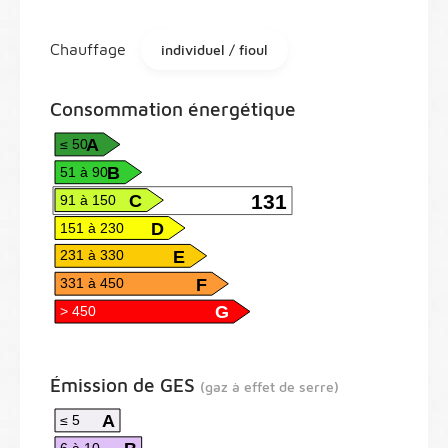
Chauffage
individuel / fioul
Consommation énergétique
A
≤ 50
B
51 à 90
C
131
91 à 150
D
151 à 230
E
231 à 330
F
331 à 450
G
> 450
Émission de GES
(gaz à effet de serre)
A
≤ 5
6 à 10