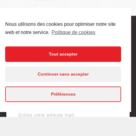
Nous utilisons des cookies pour optimiser notre site
Prenez contact pour plus de
web et notre service.
Politique de cookies
renseignement
Tout accepter
Nom
•
En poursuivant votre navigation sur ce site, vous
Continuer sans accepter
acceptez l’utilisation de cookies.
En savoir plus
Préférences
Email
J'accepte
•
Téléphone