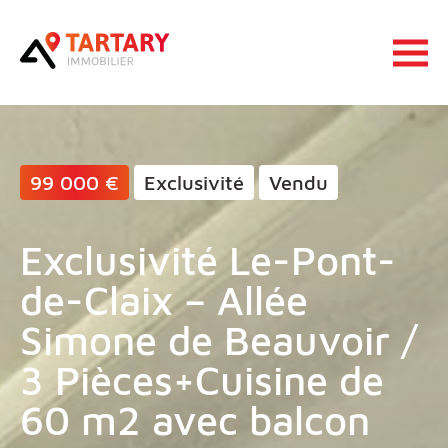
Lucas Tartary Immobilier
Ouvrir 
99 000 €
Exclusivité
Vendu
Exclusivité Le-Pont-
de-Claix – Allée
Simone de Beauvoir /
3 Pièces+Cuisine de
60 m2 avec balcon