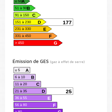
A
≤ 50
B
51 à 90
C
91 à 150
D
177
151 à 230
E
231 à 330
F
331 à 450
G
> 450
Émission de GES
(gaz à effet de serre)
A
≤ 5
B
6 à 10
C
11 à 20
D
25
21 à 35
E
36 à 55
F
56 à 80
G
> 80