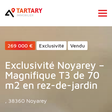
Lucas Tartary Immobilier
Ouvrir 
269 000 €
Exclusivité
Vendu
Exclusivité Noyarey –
Magnifique T3 de 70
m2 en rez-de-jardin
, 38360 Noyarey