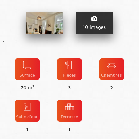
10 images
.
Surface
Pièces
Chambres
70 m²
3
2
Salle d’eau
Terrasse
1
1