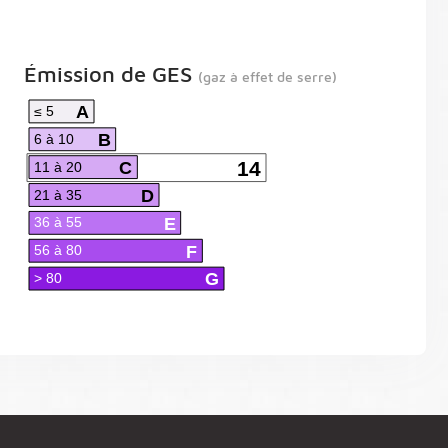
Émission de GES
(gaz à effet de serre)
A
≤ 5
B
6 à 10
C
14
11 à 20
D
21 à 35
E
36 à 55
F
56 à 80
G
> 80