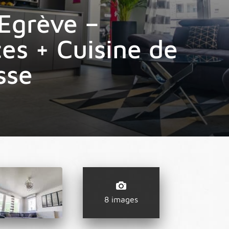
-Egrève –
es + Cuisine de
sse
8 images