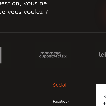
estion, vous ne
ue vous voulez ?
Social
N
Facebook
e