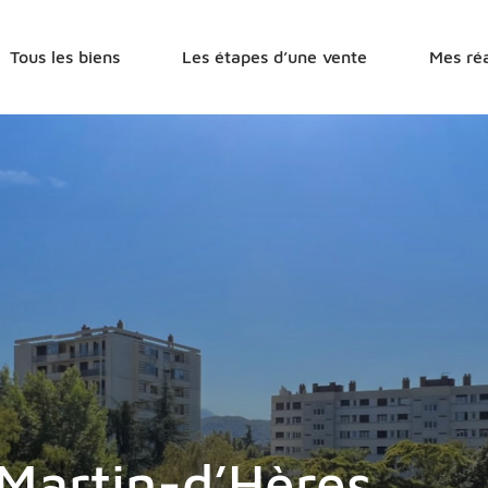
r
Tous les biens
Les étapes d’une vente
Mes réa
-Martin-d’Hères