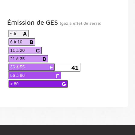
Émission de GES
(gaz à effet de serre)
A
≤ 5
B
6 à 10
C
11 à 20
D
21 à 35
E
41
36 à 55
F
56 à 80
G
> 80