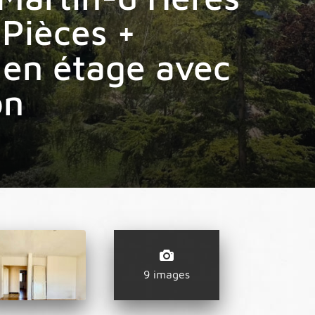
 Pièces +
 en étage avec
on
9 images