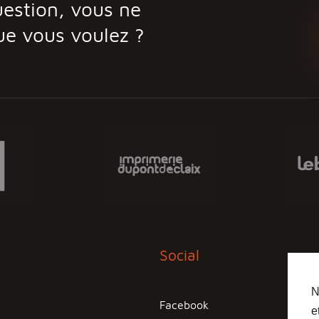
estion, vous ne
ue vous voulez ?
Social
N
Facebook
e