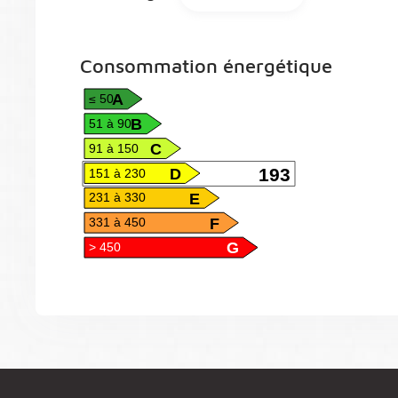
Consommation énergétique
A
≤ 50
B
51 à 90
C
91 à 150
D
193
151 à 230
E
231 à 330
F
331 à 450
G
> 450