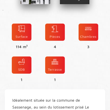
.
Surface
Pièces
Chambres
114 m²
4
3
SDB
Terrasse
1
1
Idéalement située sur la commune de
Sassenage, au sein du lotissement prisé Le