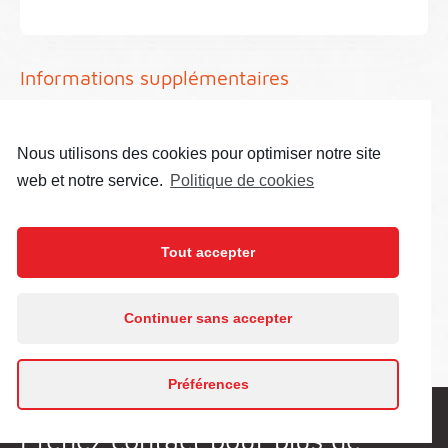
Informations supplémentaires
terrasse
parking
Nous utilisons des cookies pour optimiser notre site
web et notre service.
Politique de cookies
Informations tarifaires
Tout accepter
Prix
388 000 €
En poursuivant votre navigation sur ce site, vous
Référence
171
Continuer sans accepter
acceptez l’utilisation de cookies.
En savoir plus
Préférences
J'accepte
Prenez contact pour plus de