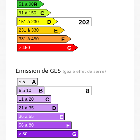
B
51 à 90
C
91 à 150
D
202
151 à 230
E
231 à 330
F
331 à 450
G
> 450
Émission de GES
(gaz à effet de serre)
A
≤ 5
B
8
6 à 10
C
11 à 20
D
21 à 35
E
36 à 55
F
56 à 80
G
> 80