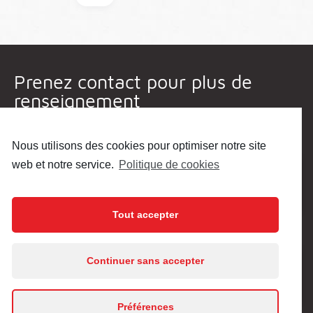
Prenez contact pour plus de
renseignement
Nom
Nous utilisons des cookies pour optimiser notre site
•
web et notre service.
Politique de cookies
Tout accepter
Email
•
En poursuivant votre navigation sur ce site, vous
Continuer sans accepter
acceptez l’utilisation de cookies.
En savoir plus
Préférences
J'accepte