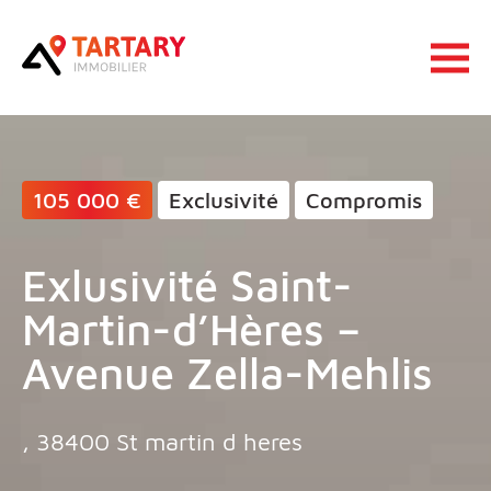
Lucas Tartary Immobilier
Ouvrir 
105 000 €
Exclusivité
Compromis
Exlusivité Saint-
Martin-d’Hères –
Avenue Zella-Mehlis
, 38400 St martin d heres