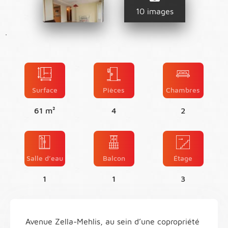
10 images
.
Surface
Pièces
Chambres
61 m²
4
2
Salle d’eau
Balcon
Étage
1
1
3
Avenue Zella-Mehlis, au sein d’une copropriété