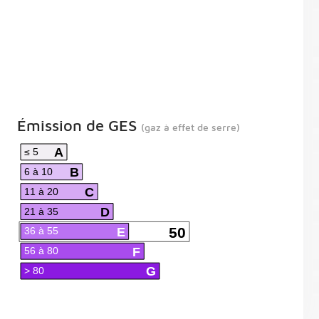
Émission de GES
(gaz à effet de serre)
A
≤ 5
B
6 à 10
C
11 à 20
D
21 à 35
E
50
36 à 55
F
56 à 80
G
> 80