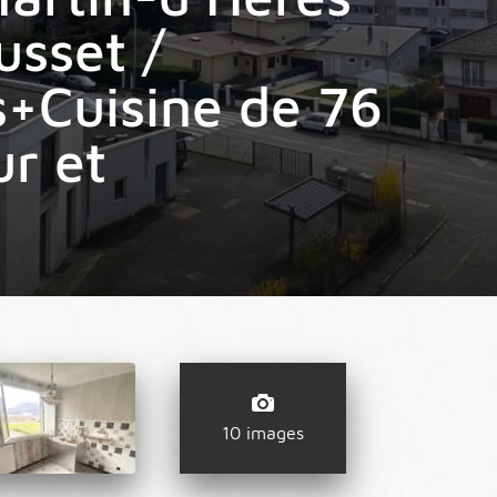
usset /
s+Cuisine de 76
r et
10 images