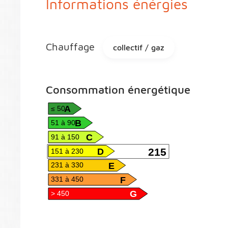
Informations énérgies
Chauffage
collectif / gaz
Consommation énergétique
A
≤ 50
B
51 à 90
C
91 à 150
D
215
151 à 230
E
231 à 330
F
331 à 450
G
> 450