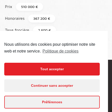
Prix
510 000 €
Honoraires
367 200 €
Taxe foncière
2 600 €
Référence
73
Nous utilisons des cookies pour optimiser notre site
web et notre service.
Politique de cookies
Tout accepter
Prenez contact pour plus de
renseignement
En poursuivant votre navigation sur ce site, vous
Continuer sans accepter
acceptez l’utilisation de cookies.
En savoir plus
Nom
•
Préférences
J'accepte